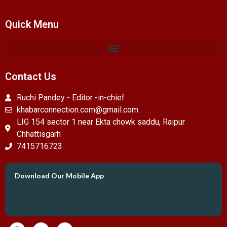
Quick Menu
Contact Us
Ruchi Pandey - Editor -in-chief
khabarconnection.com@gmail.com
LIG 154 sector 1 near Ekta chowk saddu, Raipur
Chhattisgarh
7415716723
Download Our Mobile App