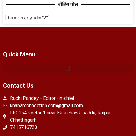
वोटिंग पोल
[democracy id="2"]
Quick Menu
Contact Us
Ruchi Pandey - Editor -in-chief
khabarconnection.com@gmail.com
LIG 154 sector 1 near Ekta chowk saddu, Raipur
Chhattisgarh
7415716723