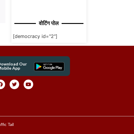
वोटिंग पोल
[democracy id="2"]
Download Our
obile App
ffic Tail