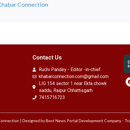
Khabar Connection
Contact Us
M
Ruchi Pandey - Editor -in-chief
khabarconnection.com@gmail.com
LIG 154 sector 1 near Ekta chowk
saddu, Raipur Chhattisgarh
7415716723
onnection | Designed by
Best News Portal Development Company
-
Tra