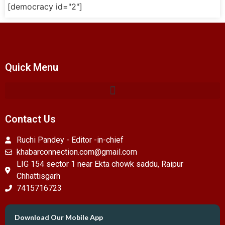
[democracy id="2"]
Quick Menu
Contact Us
Ruchi Pandey - Editor -in-chief
khabarconnection.com@gmail.com
LIG 154 sector 1 near Ekta chowk saddu, Raipur
Chhattisgarh
7415716723
Download Our Mobile App