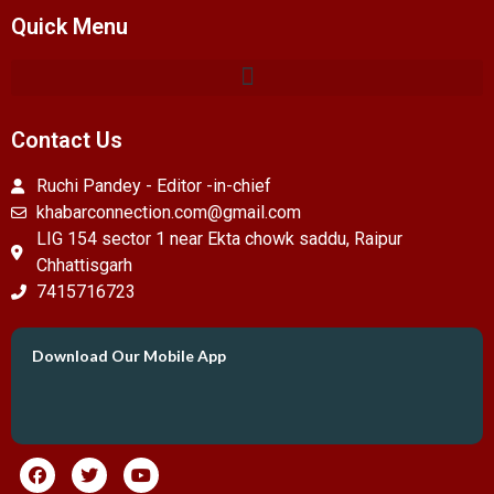
Quick Menu
Contact Us
Ruchi Pandey - Editor -in-chief
khabarconnection.com@gmail.com
LIG 154 sector 1 near Ekta chowk saddu, Raipur
Chhattisgarh
7415716723
Download Our Mobile App