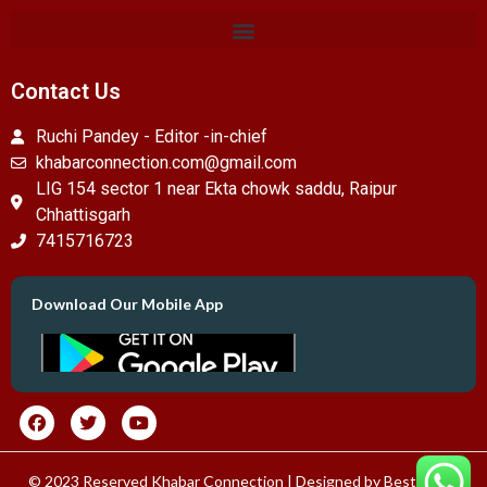
Contact Us
Ruchi Pandey - Editor -in-chief
khabarconnection.com@gmail.com
LIG 154 sector 1 near Ekta chowk saddu, Raipur
Chhattisgarh
7415716723
Download Our Mobile App
© 2023 Reserved Khabar Connection | Designed by
Best News