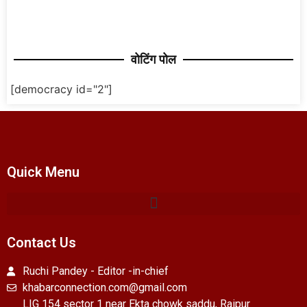
वोटिंग पोल
[democracy id="2"]
Quick Menu
Contact Us
Ruchi Pandey - Editor -in-chief
khabarconnection.com@gmail.com
LIG 154 sector 1 near Ekta chowk saddu, Raipur