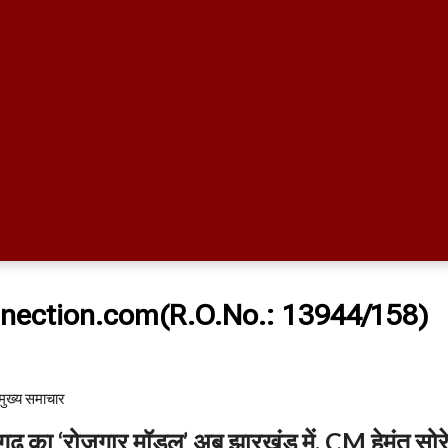
nection.com(R.O.No.: 13944/158)
मुख्य समाचार​
़ का ‘रोजगार मॉडल’ अब झारखंड में, CM हेमंत सोर