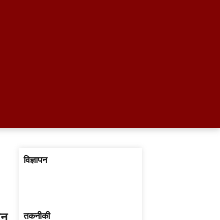
विज्ञापन
ेन
तकनीकी