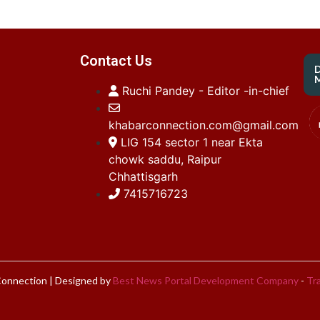
Contact Us
M
Ruchi Pandey - Editor -in-chief
khabarconnection.com@gmail.com
LIG 154 sector 1 near Ekta
chowk saddu, Raipur
Chhattisgarh
7415716723
onnection | Designed by
Best News Portal Development Company
-
Tra