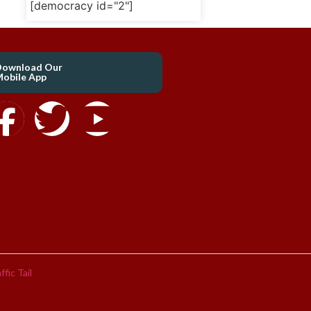
[democracy id="2"]
Download Our
obile App
ffic Tail