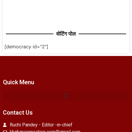
वोटिंग पोल
[democracy id="2"]
Quick Menu
Contact Us
Ruchi Pandey - Editor -in-chief
khabarconnection.com@gmail.com