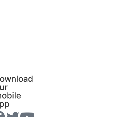
ownload
ur
obile
pp