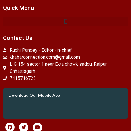
Quick Menu
Contact Us
Ruchi Pandey - Editor -in-chief
khabarconnection.com@gmail.com
LIG 154 sector 1 near Ekta chowk saddu, Raipur
Chhattisgarh
7415716723
Download Our Mobile App