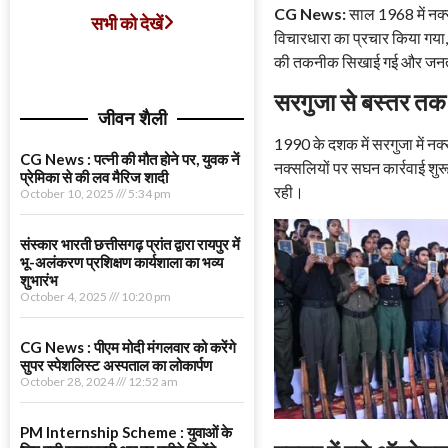
CG News:
साल 1968 में नक्स
सभी को देखें
विचारधारा का प्रचार किया गया,
की तकनीक सिखाई गई और जनता
सरगुजा से बस्तर तक 
जीवन शैली
1990 के दशक में सरगुजा में 
CG News : पत्नी की मौत होने पर, युवक नें
नक्सलियों पर सघन कार्रवाई शु
प्रेमिका से की लव मैरिज शादी
रही।
October 10, 2025
5:34 pm
संस्कार भारती छत्तीसगढ़ प्रांत द्वारा रायपुर में
भू-अलंकरण प्रशिक्षण कार्यशाला का भव्य
शुभारंभ
October 4, 2025
10:20 pm
CG News : पीएम मोदी मंगलवार को करेंगे
सुपर स्पेशलिस्ट अस्पताल का लोकार्पण
October 28, 2024
12:52 am
PM Internship Scheme : युवाओं के