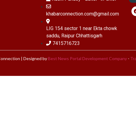
khabarconnection.com@gmail.com
LIG 154 sector 1 near Ekta chowk
saddu, Raipur Chhattisgarh
7415716723
onnection | Designed by
Best News Portal Development Company
-
Tra