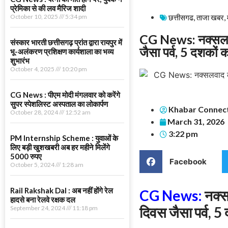
प्रेमिका से की लव मैरिज शादी
October 10, 2025
5:34 pm
छत्तीसगढ
,
ताजा खबर
,
CG News: नक्सलवाद
संस्कार भारती छत्तीसगढ़ प्रांत द्वारा रायपुर में
जैसा पर्व, 5 दशकों क
भू-अलंकरण प्रशिक्षण कार्यशाला का भव्य
शुभारंभ
October 4, 2025
10:20 pm
CG News : पीएम मोदी मंगलवार को करेंगे
सुपर स्पेशलिस्ट अस्पताल का लोकार्पण
Khabar Connec
October 28, 2024
12:52 am
March 31, 2026
3:22 pm
PM Internship Scheme : युवाओं के
लिए बड़ी खुशखबरी अब हर महीने मिलेंगे
5000 रुपए
Facebook
October 5, 2024
1:28 am
Rail Rakshak Dal : अब नहीं होंगे रेल
CG News:
नक्स
हादसे बना रेलवे रक्षक दल
दिवस जैसा पर्व, 5
September 24, 2024
11:18 pm