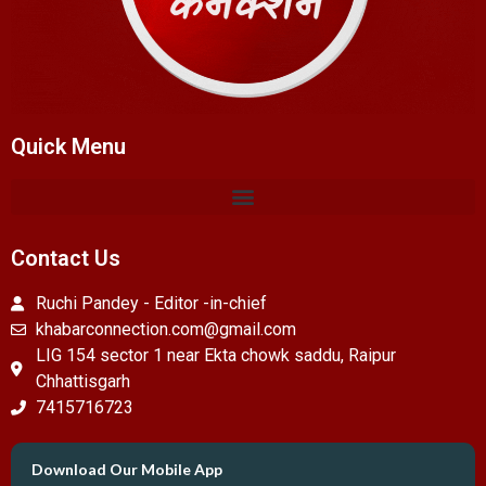
Quick Menu
Contact Us
Ruchi Pandey - Editor -in-chief
khabarconnection.com@gmail.com
LIG 154 sector 1 near Ekta chowk saddu, Raipur
Chhattisgarh
7415716723
Download Our Mobile App