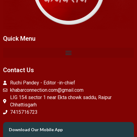
Quick Menu
Contact Us
Ruchi Pandey - Editor -in-chief
khabarconnection.com@gmail.com
LIG 154 sector 1 near Ekta chowk saddu, Raipur
Chhattisgarh
7415716723
Download Our Mobile App