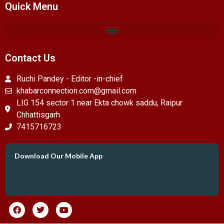
Quick Menu
Contact Us
Ruchi Pandey - Editor -in-chief
khabarconnection.com@gmail.com
LIG 154 sector 1 near Ekta chowk saddu, Raipur
Chhattisgarh
7415716723
Download Our Mobile App