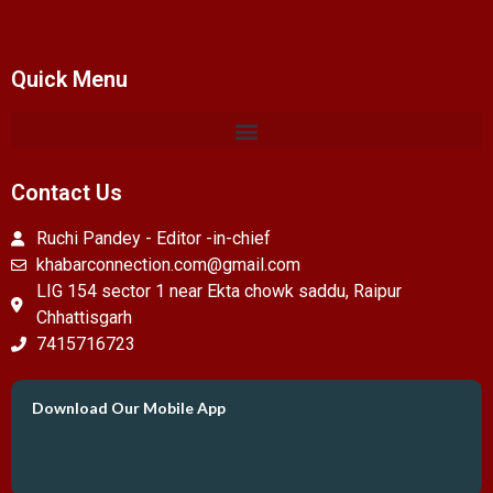
Quick Menu
Contact Us
Ruchi Pandey - Editor -in-chief
khabarconnection.com@gmail.com
LIG 154 sector 1 near Ekta chowk saddu, Raipur
Chhattisgarh
7415716723
Download Our Mobile App