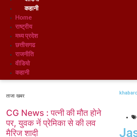
कहानी
Home
राष्ट्रीय
मध्य प्रदेश
छत्तीसगढ
राजनीति
वीडियो
कहानी
khabarc
ताजा खबर
CG News : पत्नी की मौत होने
पर, युवक नें प्रेमिका से की लव
Ja
मैरिज शादी