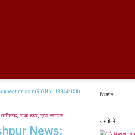
onnection.com(R.O.No.: 13944/158)
विज्ञापन
छत्तीसगढ
,
ताजा खबर
,
मुख्य समाचार​
तकनीकी
shpur News: