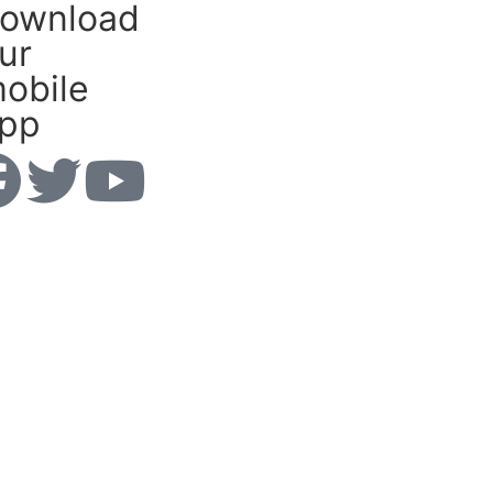
ownload
ur
obile
pp