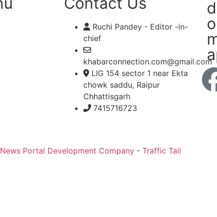
nu
Contact Us
d
o
Ruchi Pandey - Editor -in-
m
chief
a
khabarconnection.com@gmail.com
LIG 154 sector 1 near Ekta
chowk saddu, Raipur
Chhattisgarh
7415716723
 News Portal Development Company
-
Traffic Tail