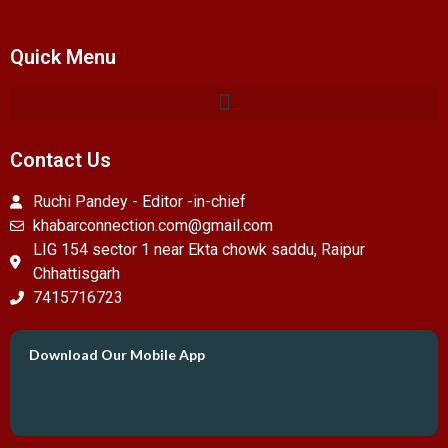
Quick Menu
Contact Us
Ruchi Pandey - Editor -in-chief
khabarconnection.com@gmail.com
LIG 154 sector 1 near Ekta chowk saddu, Raipur
Chhattisgarh
7415716723
Download Our Mobile App