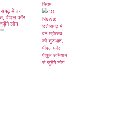
गढ़ में वन
आत, पीपल फॉर
ड़ेंगे लोग
 pm