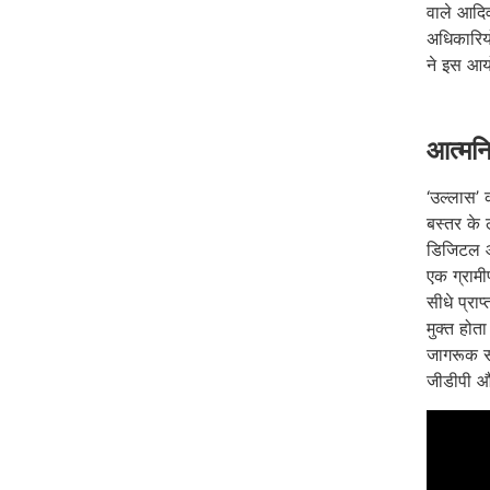
वाले आदिव
अधिकारियो
ने इस आय
आत्मन
‘उल्लास’ क
बस्तर के ल
डिजिटल और
एक ग्रामी
सीधे प्राप
मुक्त होत
जागरूक सम
जीडीपी औ