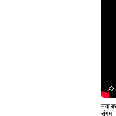
नया बस
संगम