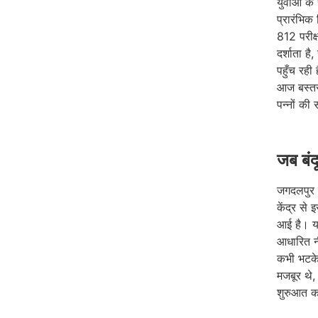
युवाओं के
प्रारंभिक श
812 परीक्
दर्शाता ह
पहुँच रही
आज बस्तर 
पन्नों की
जब बंद
जगदलपुर क
केंद्र से
आई है। यह
आधारित नी
कभी भटके 
मजबूर थे
शुरुआत कर