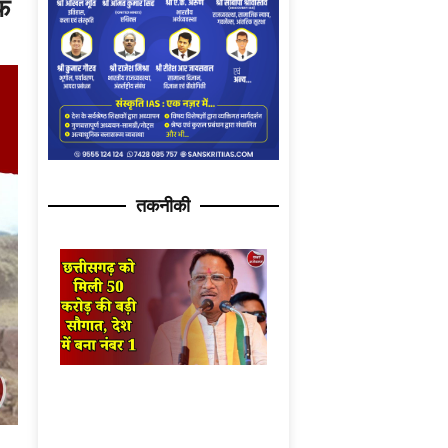
ाफ
तकनीकी