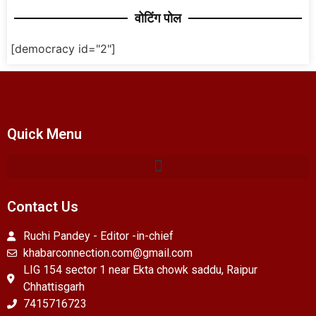
वोटिंग पोल
[democracy id="2"]
Quick Menu
Contact Us
Ruchi Pandey - Editor -in-chief
khabarconnection.com@gmail.com
LIG 154 sector 1 near Ekta chowk saddu, Raipur
Chhattisgarh
7415716723