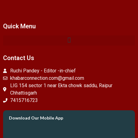
Quick Menu
Contact Us
Ruchi Pandey - Editor -in-chief
khabarconnection.com@gmail.com
LIG 154 sector 1 near Ekta chowk saddu, Raipur
Chhattisgarh
7415716723
Download Our Mobile App