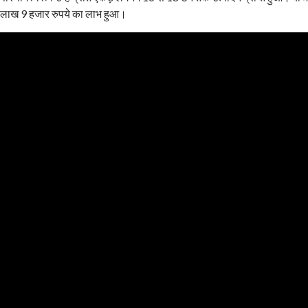
लाख 9 हजार रुपये का लाभ हुआ।