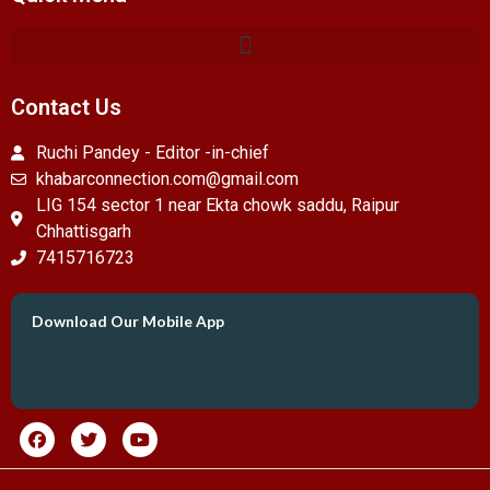
Contact Us
Ruchi Pandey - Editor -in-chief
khabarconnection.com@gmail.com
LIG 154 sector 1 near Ekta chowk saddu, Raipur
Chhattisgarh
7415716723
Download Our Mobile App