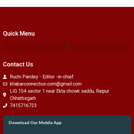
Quick Menu
Contact Us
Ruchi Pandey - Editor -in-chief
khabarconnection.com@gmail.com
LIG 154 sector 1 near Ekta chowk saddu, Raipur
Chhattisgarh
7415716723
Download Our Mobile App