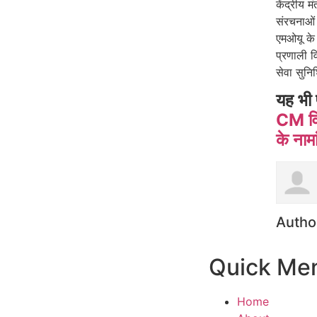
केंद्रीय 
संरचनाओं
एमओयू के
प्रणाली वि
सेवा सुनिश
यह भी 
CM विष
के नामा
Autho
Quick Me
Home