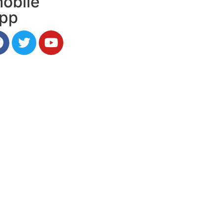
obile
pp