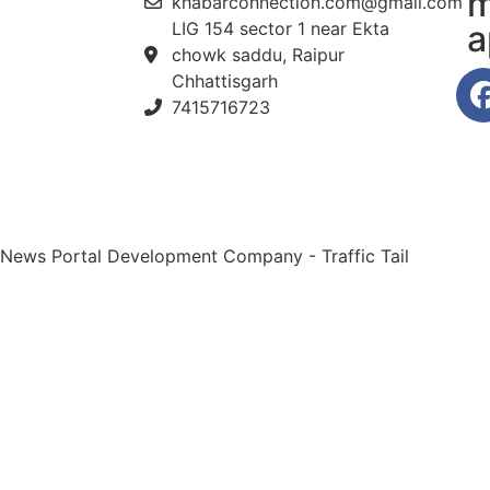
m
khabarconnection.com@gmail.com
LIG 154 sector 1 near Ekta
a
chowk saddu, Raipur
Chhattisgarh
7415716723
 News Portal Development Company
-
Traffic Tail