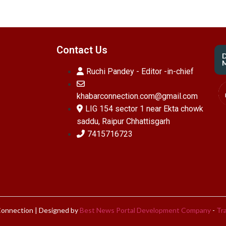
Contact Us
M
Ruchi Pandey - Editor -in-chief
khabarconnection.com@gmail.com
LIG 154 sector 1 near Ekta chowk
saddu, Raipur Chhattisgarh
7415716723
onnection | Designed by
Best News Portal Development Company
-
Tra