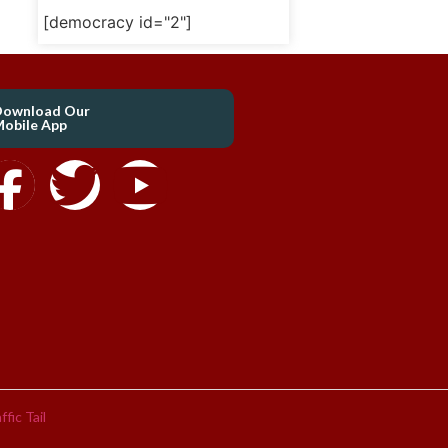
[democracy id="2"]
Download Our
obile App
ffic Tail