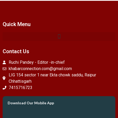
Quick Menu
Contact Us
Ruchi Pandey - Editor -in-chief
khabarconnection.com@gmail.com
LIG 154 sector 1 near Ekta chowk saddu, Raipur
Chhattisgarh
7415716723
Download Our Mobile App