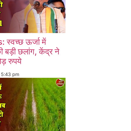
्वच्छ ऊर्जा में
 बड़ी छलांग, केंद्र ने
ड़ रुपये
6
5:43 pm