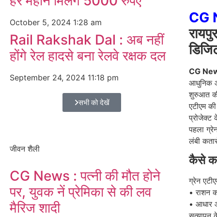
हर महीने मिलेंगे 5000 रुपए
CG 
October 5, 2024
1:28 am
रायपु
Rail Rakshak Dal : अब नहीं
डिजि
होंगे रेल हादसे बना रेलवे रक्षक दल
CG Ne
September 24, 2024
11:18 pm
आधुनिक और
शुरुआत की
सभी को देखें
एटीएम की 
प्रोजेक्ट क
पहला ग्र
लंबी कतार
जीवन शैली
कैसे क
CG News : पत्नी की मौत होने
ग्रेन एटी
पर, युवक नें प्रेमिका से की लव
• राशन कार
• आधार आध
मैरिज शादी
सत्यापन के