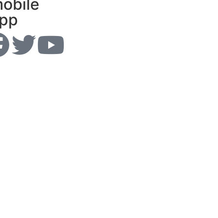
obile
pp