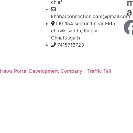
m
chief
a
khabarconnection.com@gmail.com
LIG 154 sector 1 near Ekta
chowk saddu, Raipur
Chhattisgarh
7415716723
 News Portal Development Company
-
Traffic Tail