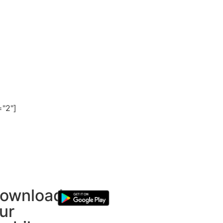
"2"]
ownload
ur