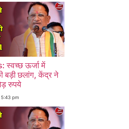
्वच्छ ऊर्जा में
 बड़ी छलांग, केंद्र ने
ड़ रुपये
6
5:43 pm