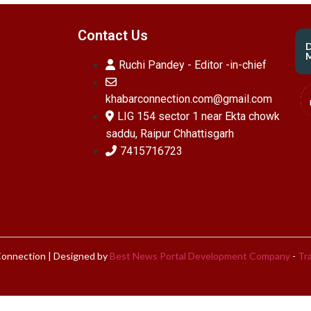
Contact Us
M
Ruchi Pandey - Editor -in-chief
khabarconnection.com@gmail.com
LIG 154 sector 1 near Ekta chowk
saddu, Raipur Chhattisgarh
7415716723
onnection | Designed by
Best News Portal Development Company
-
Tra