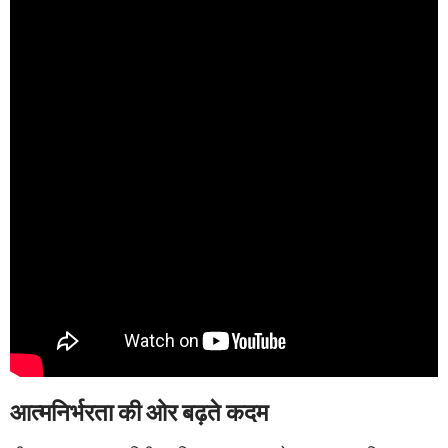
आत्मनिर्भरता की ओर बढ़ते कदम