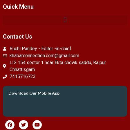
Quick Menu
Contact Us
Ruchi Pandey - Editor -in-chief
khabarconnection.com@gmail.com
LIG 154 sector 1 near Ekta chowk saddu, Raipur
Chhattisgarh
7415716723
Download Our Mobile App