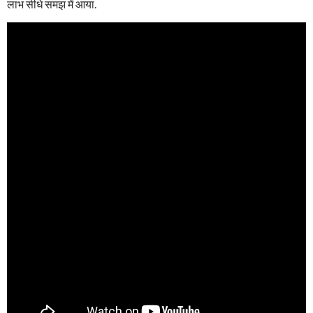
लाभ सीधे समझ में आया.