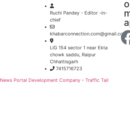
o
m
Ruchi Pandey - Editor -in-
chief
a
khabarconnection.com@gmail.com
LIG 154 sector 1 near Ekta
chowk saddu, Raipur
Chhattisgarh
7415716723
 News Portal Development Company
-
Traffic Tail