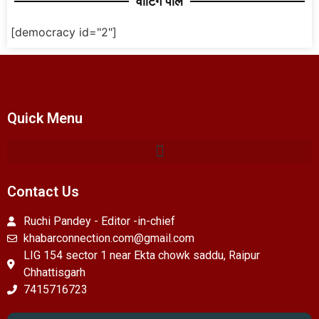
वोटिंग पोल
[democracy id="2"]
Quick Menu
Contact Us
Ruchi Pandey - Editor -in-chief
khabarconnection.com@gmail.com
LIG 154 sector 1 near Ekta chowk saddu, Raipur
Chhattisgarh
7415716723