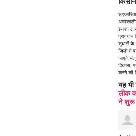
किसानो
सहकारिता 
अल्पकाली
इसका लाभ
प्रावधान
सुधारों क
जिलों में
जाएंगे, म
विकास, पर
करने की दि
यह भी 
लीक की
ने शुर