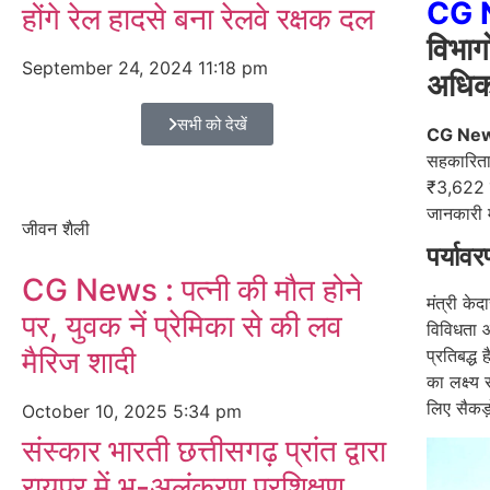
CG 
होंगे रेल हादसे बना रेलवे रक्षक दल
विभाग
September 24, 2024
11:18 pm
अधिक
सभी को देखें
CG Ne
सहकारिता
₹3,622 कर
जानकारी म
जीवन शैली
पर्या
CG News : पत्नी की मौत होने
मंत्री के
पर, युवक नें प्रेमिका से की लव
विविधता 
मैरिज शादी
प्रतिबद्ध 
का लक्ष्य 
लिए सैकड़
October 10, 2025
5:34 pm
संस्कार भारती छत्तीसगढ़ प्रांत द्वारा
रायपुर में भू-अलंकरण प्रशिक्षण