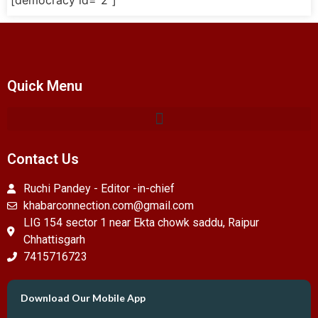
[democracy id="2"]
Quick Menu
Contact Us
Ruchi Pandey - Editor -in-chief
khabarconnection.com@gmail.com
LIG 154 sector 1 near Ekta chowk saddu, Raipur
Chhattisgarh
7415716723
Download Our Mobile App