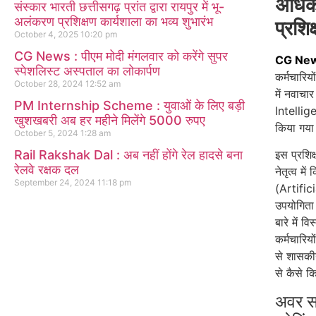
अधिका
संस्कार भारती छत्तीसगढ़ प्रांत द्वारा रायपुर में भू-
अलंकरण प्रशिक्षण कार्यशाला का भव्य शुभारंभ
प्रशि
October 4, 2025
10:20 pm
CG News : पीएम मोदी मंगलवार को करेंगे सुपर
CG Ne
स्पेशलिस्ट अस्पताल का लोकार्पण
कर्मचारिय
October 28, 2024
12:52 am
में नवाचार
PM Internship Scheme : युवाओं के लिए बड़ी
Intellig
खुशखबरी अब हर महीने मिलेंगे 5000 रुपए
किया गय
October 5, 2024
1:28 am
Rail Rakshak Dal : अब नहीं होंगे रेल हादसे बना
इस प्रशि
रेलवे रक्षक दल
नेतृत्व म
September 24, 2024
11:18 pm
(Artific
उपयोगिता त
बारे में 
कर्मचारि
से शासकी
से कैसे 
अवर सचि