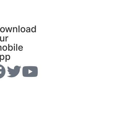
ownload
ur
obile
pp