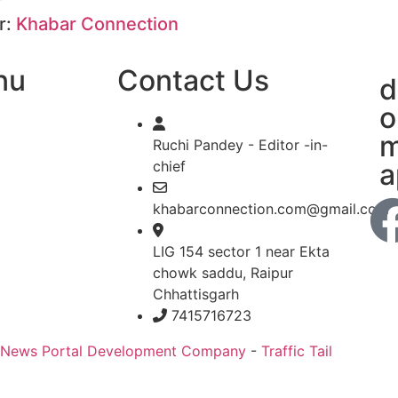
r:
Khabar Connection
nu
Contact Us
d
o
m
Ruchi Pandey - Editor -in-
chief
a
khabarconnection.com@gmail.com
LIG 154 sector 1 near Ekta
chowk saddu, Raipur
Chhattisgarh
7415716723
 News Portal Development Company
-
Traffic Tail