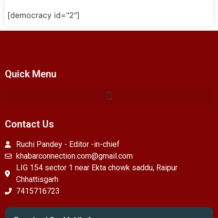
[democracy id="2"]
Quick Menu
Contact Us
Ruchi Pandey - Editor -in-chief
khabarconnection.com@gmail.com
LIG 154 sector 1 near Ekta chowk saddu, Raipur
Chhattisgarh
7415716723