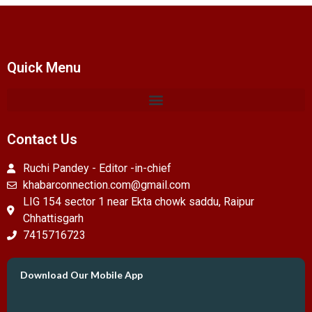
Quick Menu
Contact Us
Ruchi Pandey - Editor -in-chief
khabarconnection.com@gmail.com
LIG 154 sector 1 near Ekta chowk saddu, Raipur
Chhattisgarh
7415716723
Download Our Mobile App