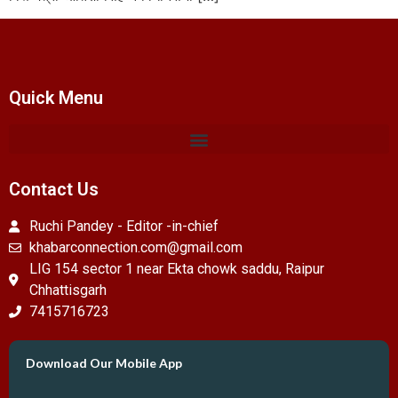
Quick Menu
Contact Us
Ruchi Pandey - Editor -in-chief
khabarconnection.com@gmail.com
LIG 154 sector 1 near Ekta chowk saddu, Raipur
Chhattisgarh
7415716723
Download Our Mobile App