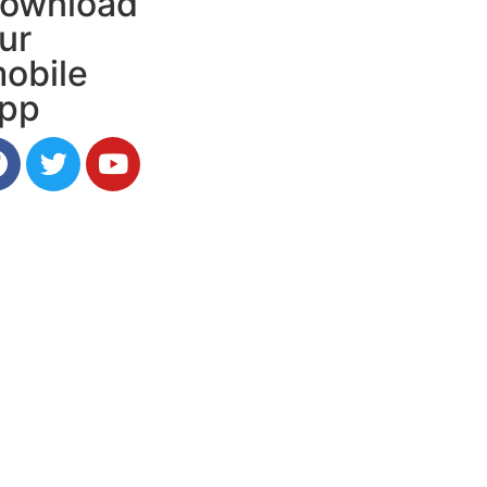
ownload
ur
obile
pp