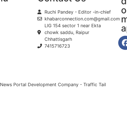
d
o
Ruchi Pandey - Editor -in-chief
m
khabarconnection.com@gmail.com
LIG 154 sector 1 near Ekta
a
chowk saddu, Raipur
Chhattisgarh
7415716723
 News Portal Development Company
-
Traffic Tail