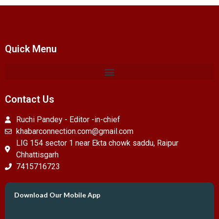
Quick Menu
Contact Us
Ruchi Pandey - Editor -in-chief
khabarconnection.com@gmail.com
LIG 154 sector 1 near Ekta chowk saddu, Raipur
Chhattisgarh
7415716723
Download Our Mobile App